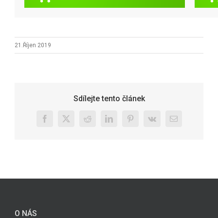
21.Říjen 2019
Sdílejte tento článek
Facebook
X
Reddit
LinkedIn
Pinterest
Vk
E-
mail
O NÁS