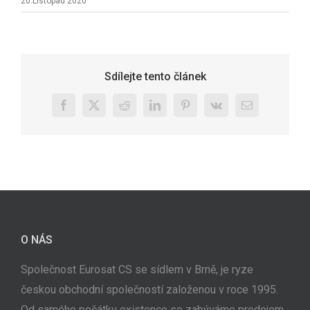
20.Listopad 2020
Sdílejte tento článek
Facebook
X
Reddit
LinkedIn
Pinterest
Vk
E-
mail
O NÁS
Společnost Eurosat CS se sídlem v Brně, je ryze
českou obchodní společností založenou v roce 1995.
Od samého počátku existence se zabýváme prodejem