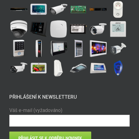
PŘIHLÁŠENÍ K NEWSLETTERU
Váš e-mail (vyžadováno)