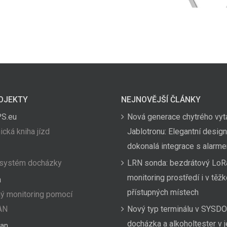
OJEKTY
NEJNOVĚJŠÍ ČLÁNKY
PS.eu
Nová generace chytrého vyt
ická kniha jízd
Jablotronu: Elegantní design
dokonalá integrace s alarm
 systém docházky
LRN sonda: bezdrátový LoR
monitoring prostředí i v těž
a
přístupných místech
ý monitoring pomocí
AN
Nový typ terminálu v SYSDO
docházka a alkoholtester v
an