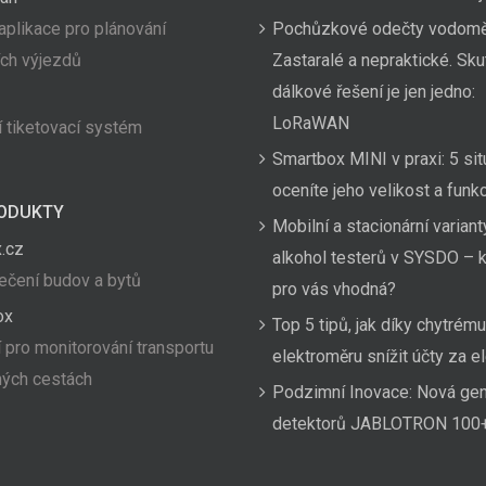
aplikace pro plánování
Pochůzkové odečty vodom
ích výjezdů
Zastaralé a nepraktické. Sk
dálkové řešení je jen jedno:
LoRaWAN
 tiketovací systém
Smartbox MINI v praxi: 5 sit
oceníte jeho velikost a funk
ODUKTY
Mobilní a stacionární variant
.cz
alkohol testerů v SYSDO – k
čení budov a bytů
pro vás vhodná?
ox
Top 5 tipů, jak díky chytrému
 pro monitorování transportu
elektroměru snížit účty za el
hých cestách
Podzimní Inovace: Nová ge
detektorů JABLOTRON 100