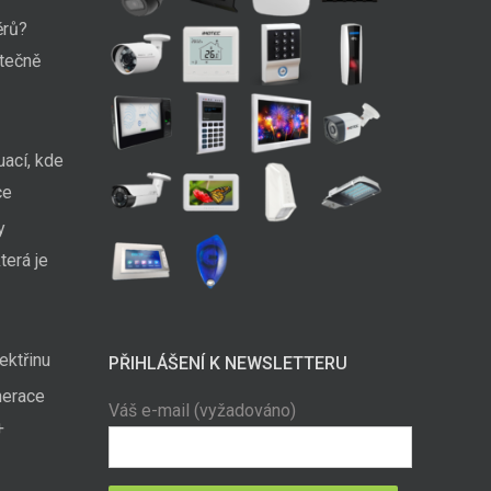
ěrů?
utečně
uací, kde
ce
y
terá je
ektřinu
PŘIHLÁŠENÍ K NEWSLETTERU
nerace
Váš e-mail (vyžadováno)
+