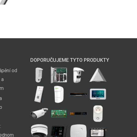
DOPORUČUJEME TYTO PRODUKTY
ápění od
 a
em
a
ko
:
 jednom