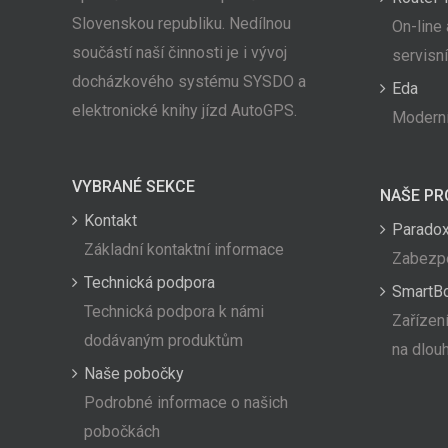
Slovenskou republiku. Nedílnou
On-line 
součástí naší činnosti je i vývoj
servisn
docházkového systému SYSDO a
Eda
elektronické knihy jízd AutoGPS.
Moderní
VYBRANÉ SEKCE
NAŠE PR
Kontakt
Paradox
Základní kontaktní informace
Zabezpe
Technická podpora
SmartB
Technická podpora k námi
Zařízení
dodávaným produktům
na dlou
Naše pobočky
Podrobné informace o našich
pobočkách