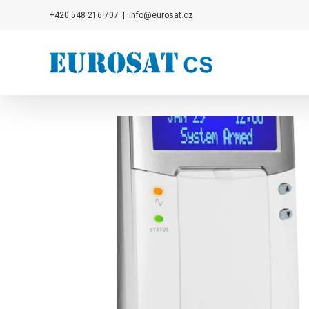
Přeskočit
+420 548 216 707
|
info@eurosat.cz
na
obsah