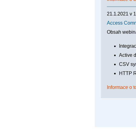
21.1.2021
v
1
Access Comm
Obsah webin
Integra
Active 
CSV sy
HTTP R
Informace o t