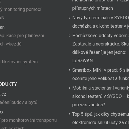
a
přístupných místech
ý monitoring pomocí
AN
Nový typ terminálu v SYSDO
docházka a alkoholtester v
an
aplikace pro plánování
Pochůzkové odečty vodom
ích výjezdů
Zastaralé a nepraktické. Sk
dálkové řešení je jen jedno:
LoRaWAN
 tiketovací systém
Smartbox MINI v praxi: 5 sit
oceníte jeho velikost a funk
ODUKTY
Mobilní a stacionární variant
.cz
alkohol testerů v SYSDO – k
čení budov a bytů
pro vás vhodná?
ox
Top 5 tipů, jak díky chytrému
 pro monitorování transportu
elektroměru snížit účty za el
hých cestách