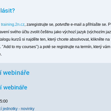
lásit?
b
training.2n.cz
, zaregistrujte se, potvrďte e-mail a přihlašte se.
avení svého účtu zvolit češtinu jako výchozí jazyk
(výchozím jaz
talogu kurzů si najděte ten, který chcete absolvovat, klikněte na t
. "
Add to my courses
") a poté se registrujte na termín, který vá
.
í webináře
í webináře
5:00
 jednotky - novinky