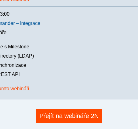
3:00
ander – Integrace
áře
ce s Milestone
directory (LDAP)
nchronizace
EST API
omto webináři
Přejít na webináře 2N