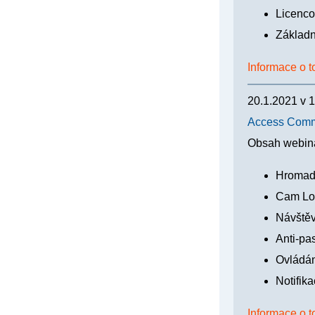
Licenco
Základn
Informace o t
20.1.2021
v
1
Access Comma
Obsah webin
Hromadn
Cam Lo
Návštěv
Anti-pa
Ovládán
Notifik
Informace o t