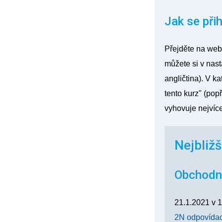
Jak se přih
Přejděte na we
můžete si v
nast
angličtina). V ka
tento kurz
" (popř
vyhovuje nejvíce
Nejbližš
Obchodn
21.1.2021
v
1
2N odpovídací