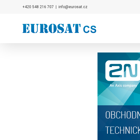
Přeskočit
+420 548 216 707
|
info@eurosat.cz
na
obsah