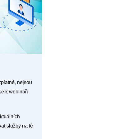
zplatné
,
nejsou
se k webináři
ktuálních
at služby na té