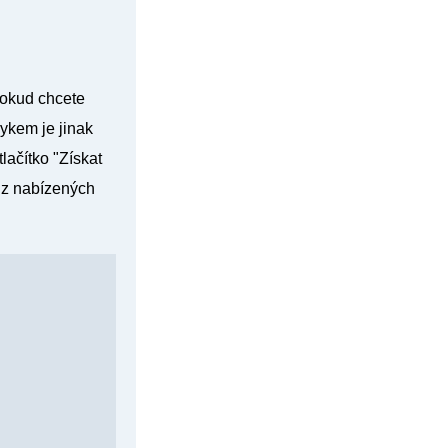
 Pokud chcete
ykem je jinak
lačítko "
Získat
m z nabízených