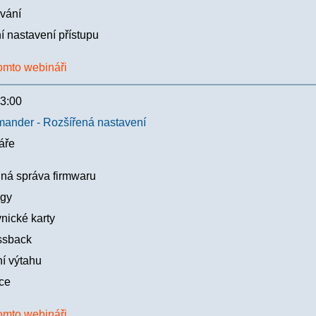
vání
í nastavení přístupu
omto webináři
3:00
nder - Rozšířená nastavení
áře
á správa firmwaru
gy
nické karty
ssback
í výtahu
ace
omto webináři