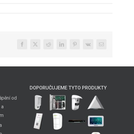
Facebook
X
Reddit
LinkedIn
Pinterest
Vk
E-
mail
DOPORUČUJEME TYTO PRODUKTY
ápění od
 a
em
a
ko