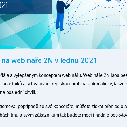
na webináře 2N v lednu 2021
přišla s vylepšeným konceptem
webinářů
. Webináře 2N jsou
be
 účastníků
a schvalování registrací probíhá automaticky, takže 
 na poslední chvíli
.
domova, popřípadě ze své kanceláře, můžete získat přehled o a
ebách trhu a svým zákazníkům tak budete moci i nadále poskytov