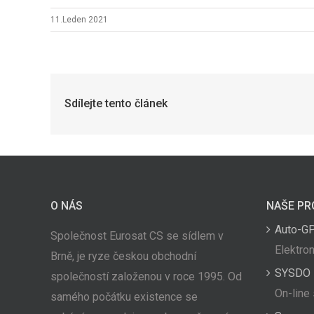
11.Leden 2021
Sdílejte tento článek
O NÁS
NAŠE PR
Auto-G
Společnost Eurosat CS se sídlem v
Elektron
Brně, je ryze českou obchodní
SYSDO
společností založenou v roce 1995. Od
On-line
samého počátku existence se