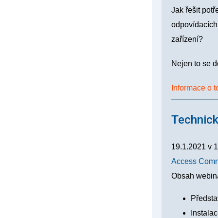
Jak řešit pot
odpovídacích 
zařízení?
Nejen to se d
Informace o t
Technick
19.1.2021
v
1
Access Comma
Obsah webin
Předsta
Instala