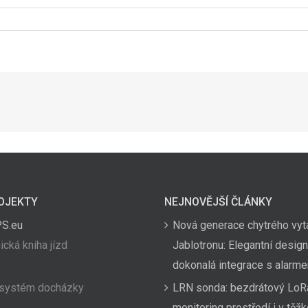
OJEKTY
NEJNOVĚJŠÍ ČLÁNKY
PS.eu
Nová generace chytrého vyt
ická kniha jízd
Jablotronu: Elegantní design
dokonalá integrace s alarm
 systém docházky
LRN sonda: bezdrátový LoR
monitoring prostředí i v těž