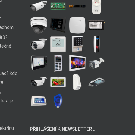
:
 jednom
ěrů?
utečně
uací, kde
ce
y
terá je
ektřinu
PŘIHLÁŠENÍ K NEWSLETTERU