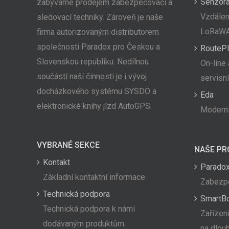
Senzor
zabýváme prodejem zabezpečovací a
Vzdálen
sledovací techniky. Zároveň je naše
LoRaW
firma autorizovaným distributorem
společnosti Paradox pro Českou a
RoutePl
Slovenskou republiku. Nedílnou
On-line 
součástí naší činnosti je i vývoj
servisn
docházkového systému SYSDO a
Eda
elektronické knihy jízd AutoGPS.
Moderní
VYBRANÉ SEKCE
NAŠE PR
Kontakt
Paradox
Základní kontaktní informace
Zabezpe
Technická podpora
SmartB
Technická podpora k námi
Zařízení
dodávaným produktům
na dlou