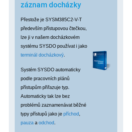
záznam docházky
Přestože je SYSM385C2-V-T
především přístupovou čtečkou,
lze ji v našem docházkovém
systému SYSDO používat i jako
terminál docházkový
.
Systém SYSDO automaticky
podle pracovních plánů
přístupům přiřazuje typ.
Automaticky tak lze bez
problémů zaznamenávat běžné
typy přístupů jako je
příchod
,
pauza
a
odchod
.