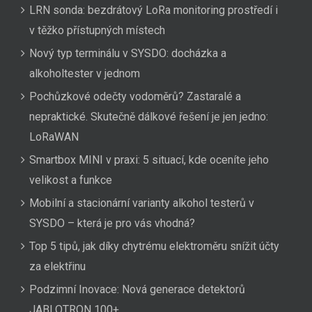
LRN sonda: bezdrátový LoRa monitoring prostředí i
v těžko přístupných místech
Nový typ terminálu v SYSDO: docházka a
alkoholtester v jednom
Pochůzkové odečty vodoměrů? Zastaralé a
nepraktické. Skutečně dálkové řešení je jen jedno:
LoRaWAN
Smartbox MINI v praxi: 5 situací, kde oceníte jeho
velikost a funkce
Mobilní a stacionární varianty alkohol testerů v
SYSDO – která je pro vás vhodná?
Top 5 tipů, jak díky chytrému elektroměru snížit účty
za elektřinu
Podzimní Inovace: Nová generace detektorů
JABLOTRON 100+