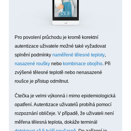
Pro povolení průchodu je kromě korektní
autentizace uživatele možné také vyžadovat
splnění podmínky
naměřené tělesné teploty
,
nasazené roušky
nebo
kombinace obojího
. Při
zvýšené tělesné teplotě nebo nenasazené
roušce je přístup odmítnut.
Čtečka je velmi výkonná i mimo epidemiologická
opatření. Autentizace uživatelů probíhá pomocí
rozpoznání obličeje. V případě, že uživateli není
měřena tělesná teplota, dokáže terminál
detekovat až 5 tváří současně
. Do zařízení je