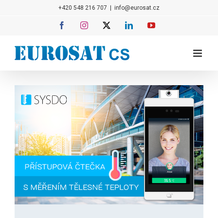
Přeskočit
+420 548 216 707
|
info@eurosat.cz
na
Facebook
Instagram
X
LinkedIn
YouTube
obsah