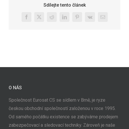
Sdílejte tento článek
Facebook
X
Reddit
LinkedIn
Pinterest
Vk
E-
mail
O NÁS
Společnost Eurosat CS se sídlem v Brně, je ryze
českou obchodní společností založenou v roce 1995.
Od samého počátku existence se zabýváme prodejem
zabezpečovací a sledovací techniky. Zároveň je naše