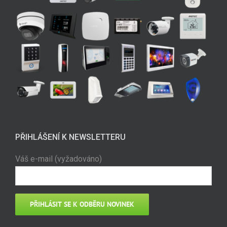
PŘIHLÁŠENÍ K NEWSLETTERU
Váš e-mail (vyžadováno)