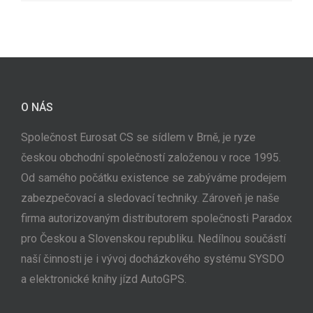
O NÁS
Společnost Eurosat CS se sídlem v Brně, je ryze
českou obchodní společností založenou v roce 1995.
Od samého počátku existence se zabýváme prodejem
zabezpečovací a sledovací techniky. Zároveň je naše
firma autorizovaným distributorem společnosti Paradox
pro Českou a Slovenskou republiku. Nedílnou součástí
naší činnosti je i vývoj docházkového systému SYSDO
a elektronické knihy jízd AutoGPS.