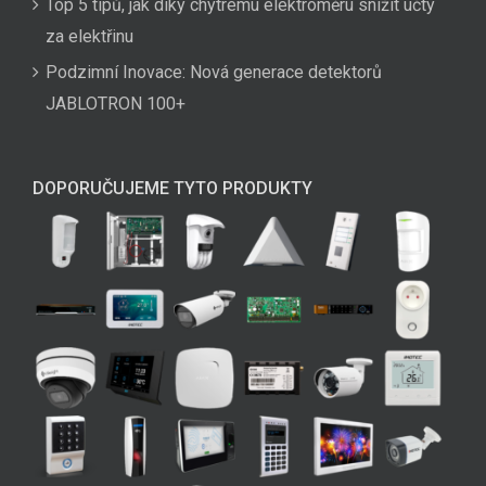
Top 5 tipů, jak díky chytrému elektroměru snížit účty
za elektřinu
Podzimní Inovace: Nová generace detektorů
JABLOTRON 100+
DOPORUČUJEME TYTO PRODUKTY