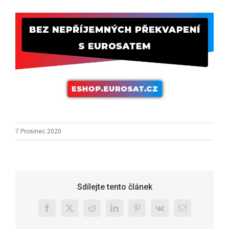
7.Prosinec 2020
Sdílejte tento článek
Facebook
X
Reddit
LinkedIn
Pinterest
Vk
E-
mail