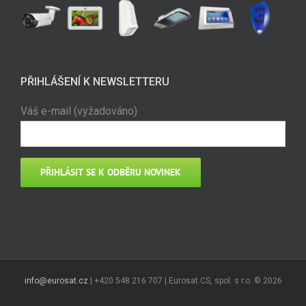
PŘIHLÁŠENÍ K NEWSLETTERU
Váš e-mail (vyžadováno)
info@eurosat.cz
| +420 548 216 707 | Eurosat CS, spol. s r.o. ©
2026