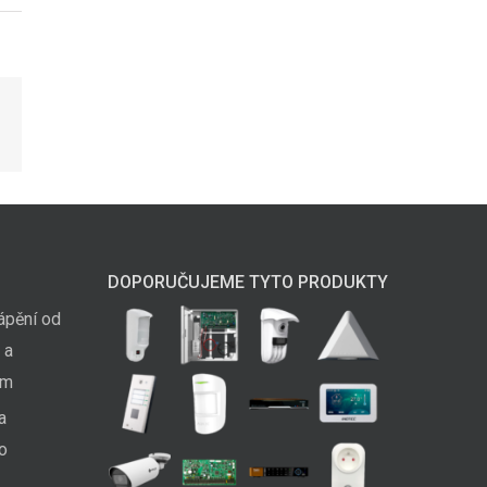
il
DOPORUČUJEME TYTO PRODUKTY
ápění od
 a
em
a
ko