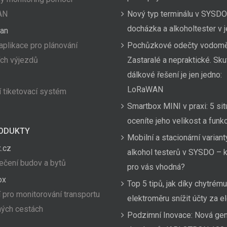
AN
Nový typ terminálu v SYSDO
docházka a alkoholtester v
an
aplikace pro plánování
Pochůzkové odečty vodom
ích výjezdů
Zastaralé a nepraktické. Sk
dálkové řešení je jen jedno:
LoRaWAN
 tiketovací systém
Smartbox MINI v praxi: 5 sit
oceníte jeho velikost a funk
ODUKTY
Mobilní a stacionární variant
.cz
alkohol testerů v SYSDO – k
čení budov a bytů
pro vás vhodná?
ox
Top 5 tipů, jak díky chytrému
 pro monitorování transportu
elektroměru snížit účty za el
hých cestách
Podzimní Inovace: Nová ge