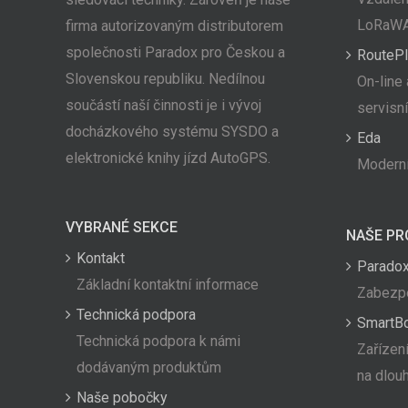
LoRaW
firma autorizovaným distributorem
společnosti Paradox pro Českou a
RoutePl
Slovenskou republiku. Nedílnou
On-line 
součástí naší činnosti je i vývoj
servisn
docházkového systému SYSDO a
Eda
elektronické knihy jízd AutoGPS.
Moderní
VYBRANÉ SEKCE
NAŠE PR
Kontakt
Paradox
Základní kontaktní informace
Zabezpe
Technická podpora
SmartB
Technická podpora k námi
Zařízení
dodávaným produktům
na dlou
Naše pobočky