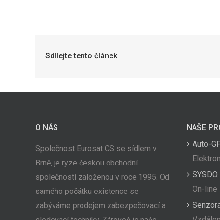
Sdílejte tento článek
O NÁS
NAŠE PR
Auto-G
Společnost Eurosat CS se sídlem v
Elektron
Brně, je ryze českou obchodní
SYSDO
společností založenou v roce 1995. Od
On-line
samého počátku existence se
Senzor
zabýváme prodejem zabezpečovací a
Vzdálen
sledovací techniky. Zároveň je naše