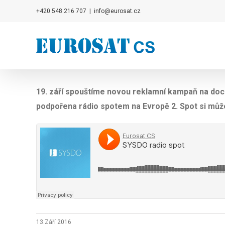
Přeskočit
+420 548 216 707
|
info@eurosat.cz
na
obsah
19. září spouštíme novou reklamní kampaň na d
podpořena rádio spotem na Evropě 2. Spot si můž
13.Září 2016