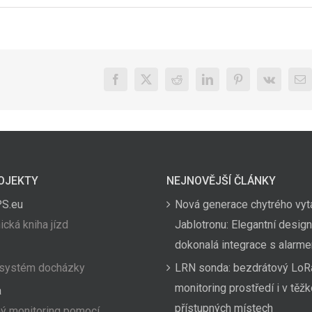
Facebook
X
Reddit
LinkedIn
Pinterest
Vk
E-
ma
OJEKTY
NEJNOVĚJŠÍ ČLÁNKY
PS.eu
Nová generace chytrého vyt
ická kniha jízd
Jablotronu: Elegantní design
dokonalá integrace s alarm
 systém docházky
LRN sonda: bezdrátový LoR
monitoring prostředí i v těž
a
přístupných místech
ý monitoring pomocí