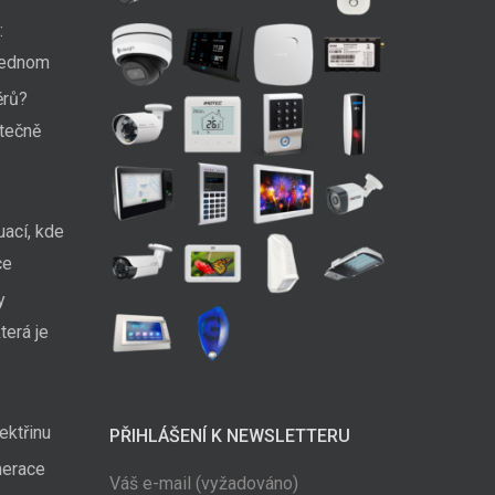
:
 jednom
ěrů?
utečně
uací, kde
ce
y
terá je
ektřinu
PŘIHLÁŠENÍ K NEWSLETTERU
nerace
Váš e-mail (vyžadováno)