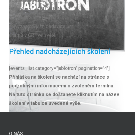
společností skupiny je
společnost JABLOTRON
ALARMS a. s., která patří k
nejvýznamnějším dodavatelům
alarmů v ČR i ve světě.
Přehled nadcházejících školení
[events_list category="jablotron" pagination="4"]
Příhláška na školení se nachází na stránce s
podrobnými informacemi o zvoleném termínu.
Na tuto stránku se dostanete kliknutím na název
školení v tabulce uvedené výše.
O NÁS