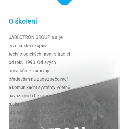
O školení
JABLOTRON GROUP a.s. je
ryze česká skupina
technologických firem s tradicí
od roku 1990. Od svých
počátků se zaměřuje
především na zabezpečovací
a komunikační systémy včetně
navazujících bezpečnostních
služeb a poskytuje tak řešení
pro ochranu majetku, zdraví a
bezpečí uživatelů. Největší