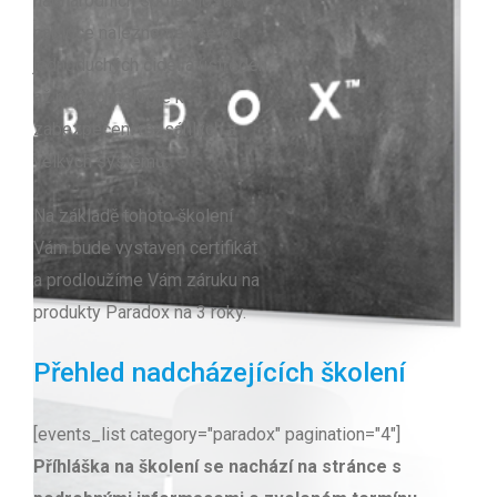
nadnárodních společností. V
nabídce nalezneme vše od
jednoduchých čidel a ústředen
až po technologie k
zabezpečení rozsáhlých a
velkých systémů.
Na základě tohoto školení
Vám bude vystaven certifikát
a prodloužíme Vám záruku na
produkty Paradox na 3 roky.
Přehled nadcházejících školení
[events_list category="paradox" pagination="4"]
Příhláška na školení se nachází na stránce s