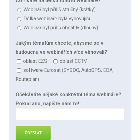
Co říkáte na délku tohoto webináře?
Webinář byl příliš stručný (krátký)
Délka webináře byla vyhovující
Webinář byl příliš obsáhlý (dlouhý)
Jakým tématům chcete, abysme se v
budoucnu ve webinářích více věnovali?
oblast EZS
oblast CCTV
software Eurosat (SYSDO, AutoGPS, EDA,
Routeplan)
Očekáváte nějaké konkrétní téma webináře?
Pokud ano, napište nám to!