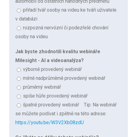
automobil od ostatních náhodných předmětů
přiřadí tvář osoby na videu ke tváři uživatele
v databázi
rozpozná nervózní či podezřelé chování
osoby na videu
Jak byste zhodnotili kvalitu webináře
Milesight - AI a videoanalýza?
výborně provedený webinář
mírně nadprůměrně provedený webinář
průměrný webinář
spíše hůře provedený webinář
špatně provedený webinář
Tip: Na webinář
se můžete podívat i zpětně na této adrese:
https://youtu.be/W3V2Xb08zdU