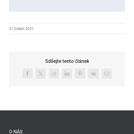
21.Duben 2021
Sdílejte tento článek
Facebook
X
Reddit
LinkedIn
Pinterest
Vk
E-
mail
O NÁS