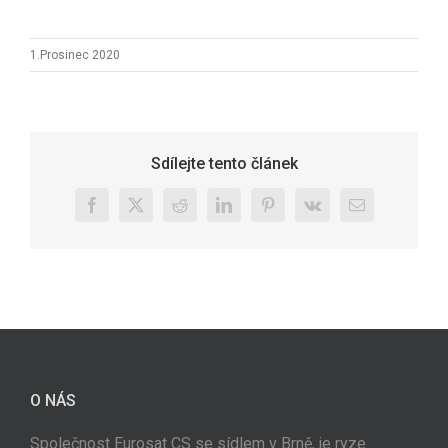
1.Prosinec 2020
Sdílejte tento článek
Facebook
X
Reddit
LinkedIn
Pinterest
Vk
E-
mail
O NÁS
Společnost Eurosat CS se sídlem v Brně, je ryze