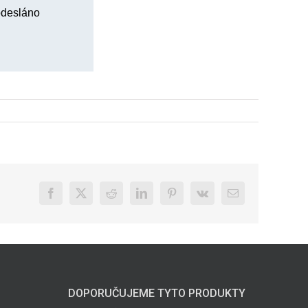
odesláno
Facebook
X
Reddit
LinkedIn
Pinterest
Vk
E-
mail
DOPORUČUJEME TYTO PRODUKTY