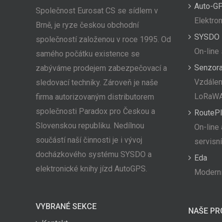
Auto-G
Společnost Eurosat CS se sídlem v
Elektron
Brně, je ryze českou obchodní
SYSDO
společností založenou v roce 1995. Od
On-line
samého počátku existence se
Senzor
zabýváme prodejem zabezpečovací a
Vzdálen
sledovací techniky. Zároveň je naše
LoRaW
firma autorizovaným distributorem
společnosti Paradox pro Českou a
RoutePl
Slovenskou republiku. Nedílnou
On-line 
součástí naší činnosti je i vývoj
servisn
docházkového systému SYSDO a
Eda
elektronické knihy jízd AutoGPS.
Moderní
VYBRANÉ SEKCE
NAŠE PR