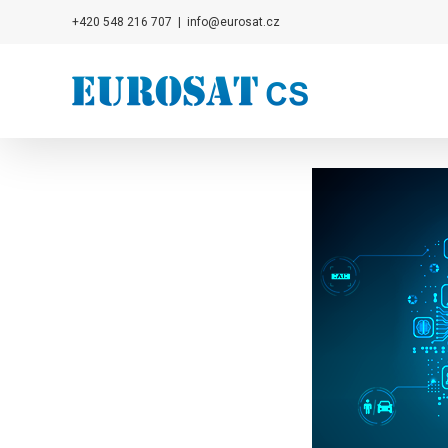
Přeskočit
+420 548 216 707
|
info@eurosat.cz
na
obsah