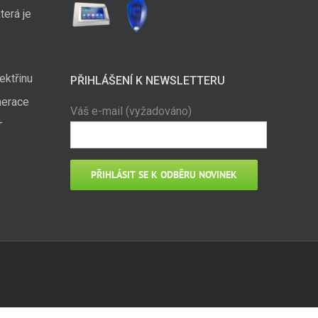
terá je
ektřinu
PŘIHLÁŠENÍ K NEWSLETTERU
nerace
Váš e-mail (vyžadováno)
+