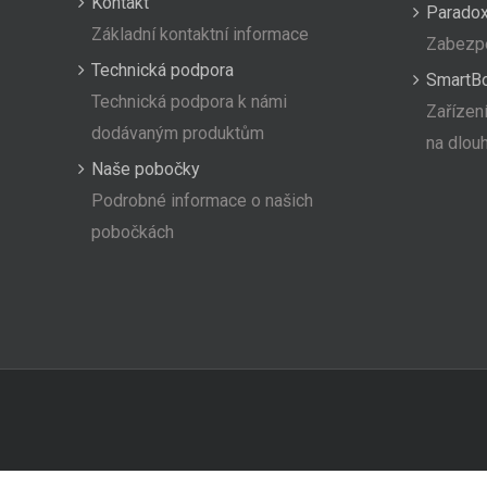
Kontakt
Paradox
Základní kontaktní informace
Zabezpe
Technická podpora
SmartB
Technická podpora k námi
Zařízení
dodávaným produktům
na dlou
Naše pobočky
Podrobné informace o našich
pobočkách