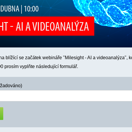
a blížící se začátek webináře "Milesight - AI a videoanalýza", k
0 prosím vyplňte následující formulář.
yžadováno)