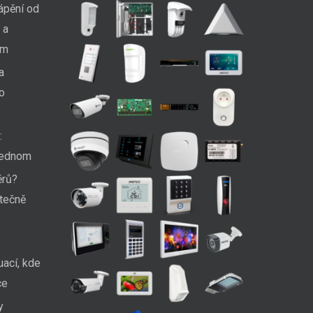
ápění od
 a
em
a
ko
:
 jednom
ěrů?
utečně
uací, kde
ce
y