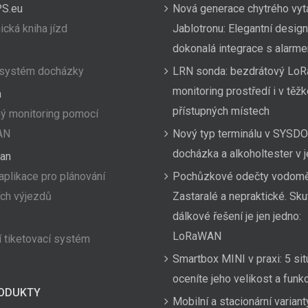
PS.eu
Nová generace chytrého vyt
ická kniha jízd
Jablotronu: Elegantní design
dokonalá integrace s alarm
 systém docházky
LRN sonda: bezdrátový LoR
monitoring prostředí i v těž
a
přístupných místech
ý monitoring pomocí
AN
Nový typ terminálu v SYSDO
docházka a alkoholtester v
an
aplikace pro plánování
Pochůzkové odečty vodom
ích výjezdů
Zastaralé a nepraktické. Sk
dálkové řešení je jen jedno:
LoRaWAN
 tiketovací systém
Smartbox MINI v praxi: 5 sit
oceníte jeho velikost a funk
ODUKTY
Mobilní a stacionární variant