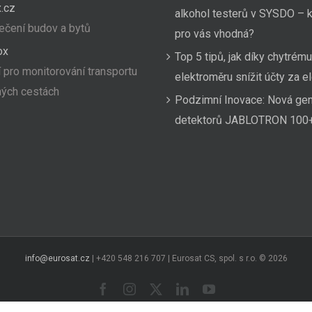
.cz
alkohol testerů v SYSDO – k
čení budov a bytů
pro vás vhodná?
ox
Top 5 tipů, jak díky chytrému
 pro monitorování transportu
elektroměru snížit účty za el
hých cestách
Podzimní Inovace: Nová ge
detektorů JABLOTRON 100
info@eurosat.cz
| +420 548 216 707 | Eurosat CS, spol. s r.o. ©
2026
Facebook
Instagram
X
LinkedIn
YouTube