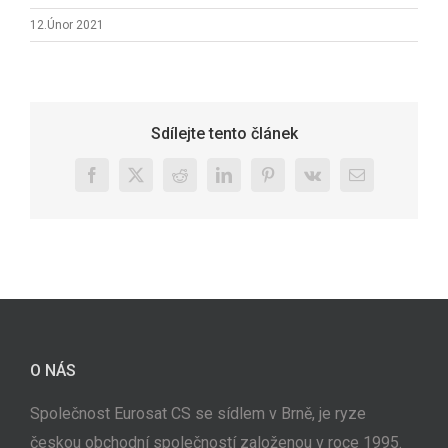
12.Únor 2021
Sdílejte tento článek
Facebook
X
Reddit
LinkedIn
Pinterest
Vk
E-
mail
O NÁS
Společnost Eurosat CS se sídlem v Brně, je ryze
českou obchodní společností založenou v roce 1995.