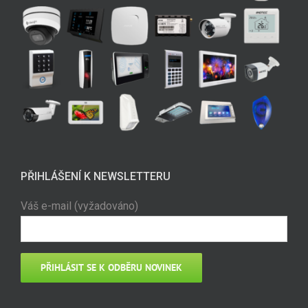
PŘIHLÁŠENÍ K NEWSLETTERU
Váš e-mail (vyžadováno)