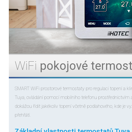
WiFi
pokojové termost
SMART WiFi prostorové termostaty pro regulaci topení a kli
Tuya, ovládání pomocí mobilního telefonu prostřednictvím 
dokážou řídit jakékoliv topení včetně podlahového, kde je vyž
přehřátí.
Základní vlastnosti termostatů Tuya