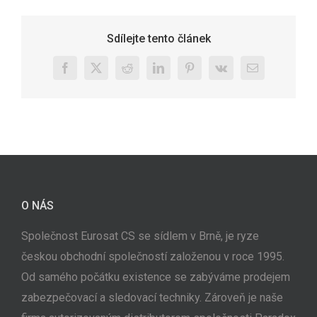
Sdílejte tento článek
Facebook
X
Reddit
LinkedIn
Pinterest
Vk
E-
mail
O NÁS
Společnost Eurosat CS se sídlem v Brně, je ryze
českou obchodní společností založenou v roce 1995.
Od samého počátku existence se zabýváme prodejem
zabezpečovací a sledovací techniky. Zároveň je naše