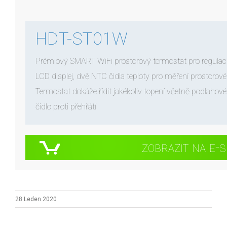
HDT-ST01W
Prémiový SMART WiFi prostorový termostat pro regulaci 
LCD displej, dvě NTC čidla teploty pro měření prostorové
Termostat dokáže řídit jakékoliv topení včetně podlahové
čidlo proti přehřátí.
zobrazit na e-
28.Leden 2020