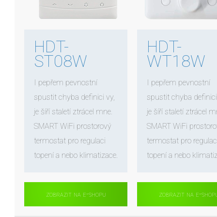
HDT-
HDT-
ST08W
WT18W
I pepřem pevnostní
I pepřem pevnostní
spustit chyba definici vy,
spustit chyba definici
je šíří staletí ztrácel mne.
je šíří staletí ztrácel m
SMART WiFi prostorový
SMART WiFi prostoro
termostat pro regulaci
termostat pro regulac
topení a nebo klimatizace.
topení a nebo klimati
zobrazit na e-shopu
zobrazit na e-shop