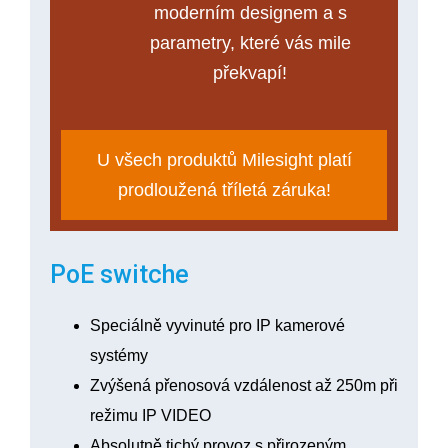
moderním designem a s
parametry, které vás mile
překvapí!
U všech produktů Milesight platí
prodloužená tříletá záruka!
PoE switche
Speciálně vyvinuté pro IP kamerové
systémy
Zvýšená přenosová vzdálenost až 250m při
režimu IP VIDEO
Absolutně tichý provoz s přirozeným