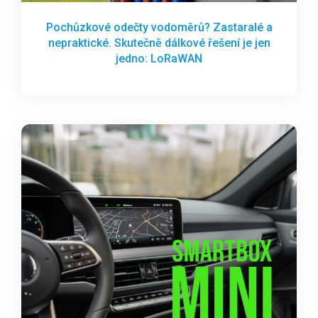
Pochůzkové odečty vodoměrů? Zastaralé a
nepraktické. Skutečně dálkové řešení je jen
jedno: LoRaWAN