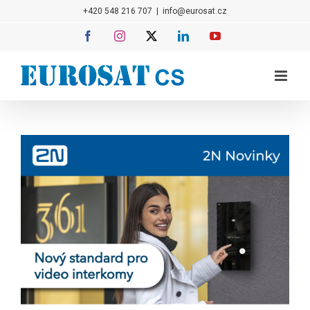
Přeskočit
+420 548 216 707
|
info@eurosat.cz
na
Facebook
Instagram
X
LinkedIn
YouTube
obsah