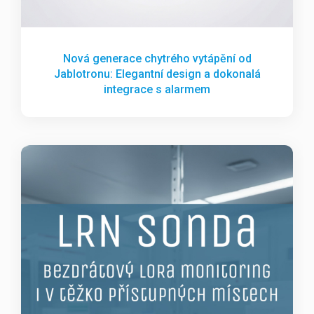
Nová generace chytrého vytápění od
Jablotronu: Elegantní design a dokonalá
integrace s alarmem