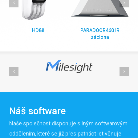
HD88
PARADOOR460 IR
záclona
Náš software
Naše společnost disponuje silným softwarovým
oddělením, které se již přes patnáct let věnuje