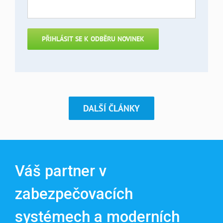
DALŠÍ ČLÁNKY
Váš partner v
zabezpečovacích
systémech a moderních