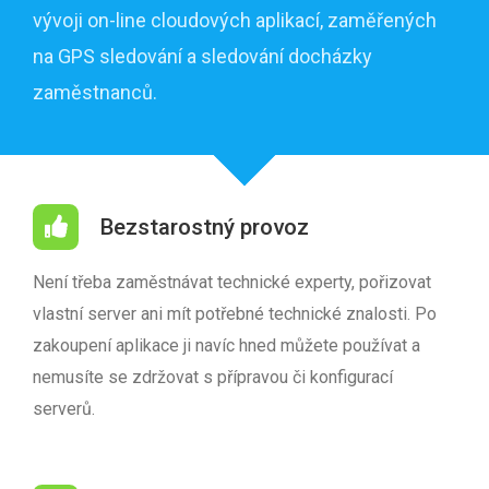
vývoji on-line cloudových aplikací, zaměřených
na GPS sledování a sledování docházky
zaměstnanců.
Bezstarostný provoz
Není třeba zaměstnávat technické experty, pořizovat
vlastní server ani mít potřebné technické znalosti. Po
zakoupení aplikace ji navíc hned můžete používat a
nemusíte se zdržovat s přípravou či konfigurací
serverů.