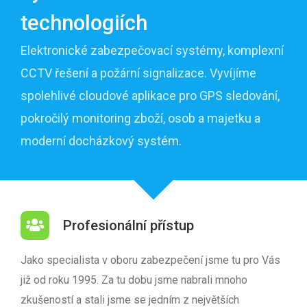
technologiích
Elektronické zabezpečovací systémy, komplexní
CCTV řešení a požární signalizace. Vyvíjíme
spolehlivé cloudové aplikace pro GPS sledování,
pokročilý monitoring zboží, osob a majetku a
moderní docházkový systém.
Profesionální přístup
Jako specialista v oboru zabezpečení jsme tu pro Vás
již od roku 1995. Za tu dobu jsme nabrali mnoho
zkušeností a stali jsme se jedním z největších