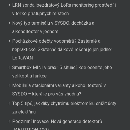
LRN sonda: bezdrátový LoRa monitoring prostředí i
v těžko přístupných místech
Nový typ terminálu v SYSDO: docházka a
alkoholtester v jednom
Pochůzkové odečty vodoměrů? Zastaralé a
nepraktické. Skutečně dálkové řešení je jen jedno:
LoRaWAN
Smartbox MINI v praxi: 5 situací, kde oceníte jeho
velikost a funkce
Mobilní a stacionární varianty alkohol testerů v
SYSDO – která je pro vás vhodná?
Top 5 tipů, jak díky chytrému elektroměru snížit účty
za elektřinu
Podzimní Inovace: Nová generace detektorů
JABLOTRON 100+