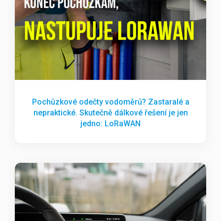
Pochůzkové odečty vodoměrů? Zastaralé a
nepraktické. Skutečně dálkové řešení je jen
jedno: LoRaWAN