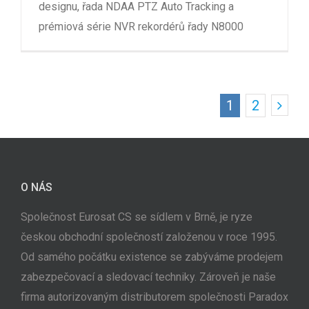
designu, řada NDAA PTZ Auto Tracking a
prémiová série NVR rekordérů řady N8000
1
2
O NÁS
Společnost Eurosat CS se sídlem v Brně, je ryze
českou obchodní společností založenou v roce 1995.
Od samého počátku existence se zabýváme prodejem
zabezpečovací a sledovací techniky. Zároveň je naše
firma autorizovaným distributorem společnosti Paradox