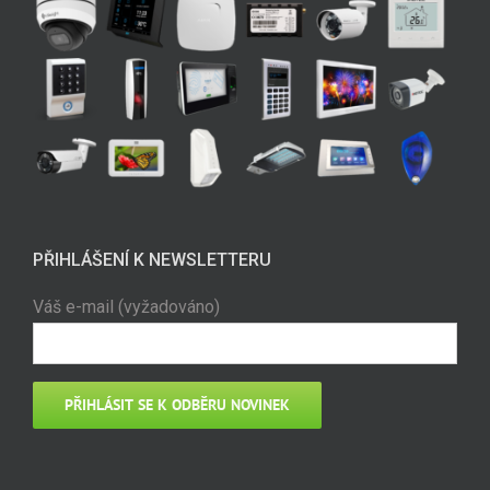
PŘIHLÁŠENÍ K NEWSLETTERU
Váš e-mail (vyžadováno)