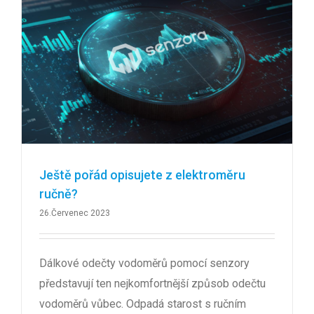
Ještě pořád opisujete z elektroměru
ručně?
26.Červenec 2023
Dálkové odečty vodoměrů pomocí senzory
představují ten nejkomfortnější způsob odečtu
vodoměrů vůbec. Odpadá starost s ručním