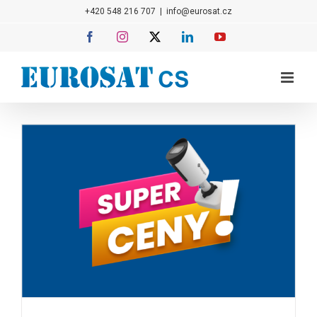
Přeskočit
+420 548 216 707
|
info@eurosat.cz
na
Facebook
Instagram
X
LinkedIn
YouTube
obsah