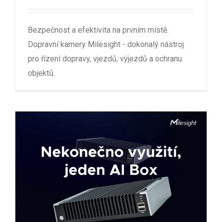
Bezpečnost a efektivita na prvním místě.
Dopravní kamery Milesight - dokonalý nástroj
pro řízení dopravy, vjezdů, výjezdů a ochranu
objektů.