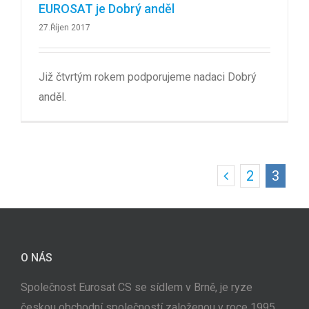
EUROSAT je Dobrý anděl
27.Říjen 2017
Již čtvrtým rokem podporujeme nadaci Dobrý
anděl.
2
3
O NÁS
Společnost Eurosat CS se sídlem v Brně, je ryze
českou obchodní společností založenou v roce 1995.