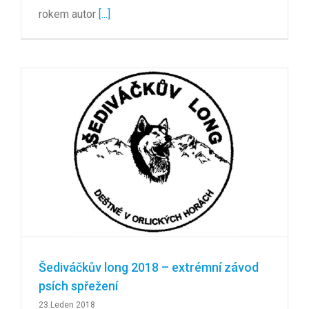
rokem autor
[...]
Šediváčkův long 2018 – extrémní závod
psích spřežení
23.Leden 2018