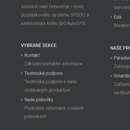
součástí naší činnosti je i vývoj
servisn
docházkového systému SYSDO a
Eda
elektronické knihy jízd AutoGPS.
Moderní
VYBRANÉ SEKCE
NAŠE PR
Kontakt
Paradox
Základní kontaktní informace
Zabezpe
Technická podpora
SmartB
Technická podpora k námi
Zařízení
dodávaným produktům
na dlou
Naše pobočky
Podrobné informace o našich
pobočkách