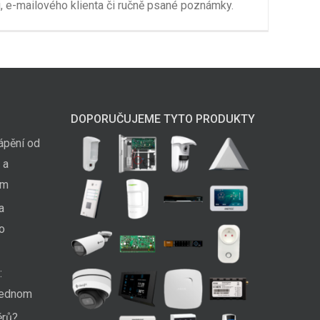
, e-mailového klienta či ručně psané poznámky.
DOPORUČUJEME TYTO PRODUKTY
ápění od
 a
em
a
ko
:
 jednom
ěrů?