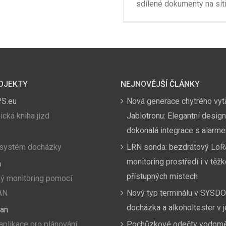
sdílené dokumenty na síti
OJEKTY
NEJNOVĚJŠÍ ČLÁNKY
PS.eu
Nová generace chytrého vyt
ická kniha jízd
Jablotronu: Elegantní design
dokonalá integrace s alarm
 systém docházky
LRN sonda: bezdrátový LoR
monitoring prostředí i v těž
a
přístupných místech
ý monitoring pomocí
AN
Nový typ terminálu v SYSDO
docházka a alkoholtester v
an
aplikace pro plánování
Pochůzkové odečty vodom