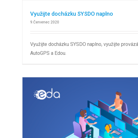
Využijte docházku SYSDO naplno
9.Červenec 2020
Využijte docházku SYSDO naplno, využijte prová
AutoGPS a Edou.