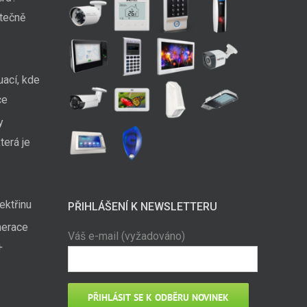
utečně
uací, kde
ce
y
terá je
ektřinu
PŘIHLÁŠENÍ K NEWSLETTERU
nerace
Váš e-mail (vyžadováno)
+