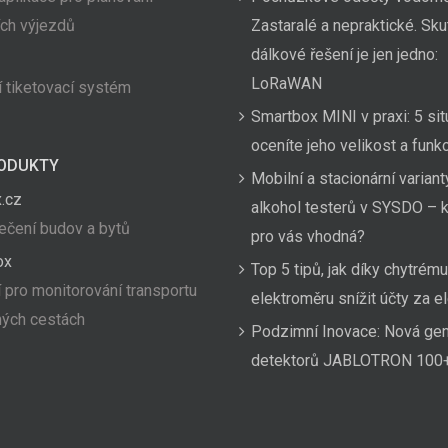
ích výjezdů
Zastaralé a nepraktické. Sk
dálkové řešení je jen jedno:
LoRaWAN
 tiketovací systém
Smartbox MINI v praxi: 5 sit
oceníte jeho velikost a funk
ODUKTY
Mobilní a stacionární variant
.cz
alkohol testerů v SYSDO – k
čení budov a bytů
pro vás vhodná?
ox
Top 5 tipů, jak díky chytrému
 pro monitorování transportu
elektroměru snížit účty za el
hých cestách
Podzimní Inovace: Nová ge
detektorů JABLOTRON 100