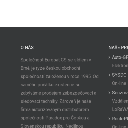
O NÁS
NAŠE PR
Auto-G
Společnost Eurosat CS se sídlem v
Elektron
Brně, je ryze českou obchodní
SYSDO
společností založenou v roce 1995. Od
On-line
samého počátku existence se
Senzor
zabýváme prodejem zabezpečovací a
Vzdálen
sledovací techniky. Zároveň je naše
LoRaW
firma autorizovaným distributorem
společnosti Paradox pro Českou a
RoutePl
Slovenskou republiku. Nedílnou
On-line 