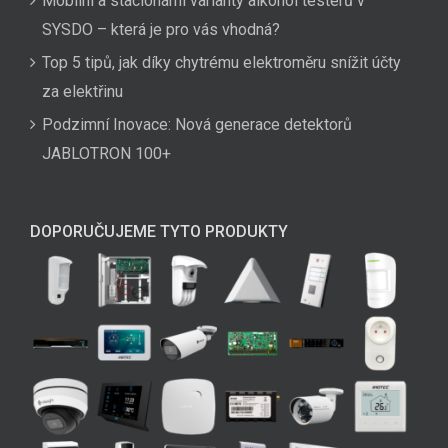
Mobilní a stacionární varianty alkohol testerů v
SYSDO – která je pro vás vhodná?
Top 5 tipů, jak díky chytrému elektroměru snížit účty
za elektřinu
Podzimní Inovace: Nová generace detektorů
JABLOTRON 100+
DOPORUČUJEME TYTO PRODUKTY