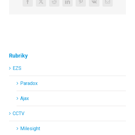
Facebook
X
Reddit
LinkedIn
Pinterest
Vk
E-
mail
Rubriky
EZS
Paradox
Ajax
CCTV
Milesight