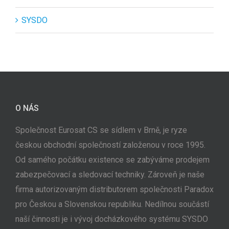
SYSDO
O NÁS
Společnost Eurosat CS se sídlem v Brně, je ryze
českou obchodní společností založenou v roce 1995.
Od samého počátku existence se zabýváme prodejem
zabezpečovací a sledovací techniky. Zároveň je naše
firma autorizovaným distributorem společnosti Paradox
pro Českou a Slovenskou republiku. Nedílnou součástí
naší činnosti je i vývoj docházkového systému SYSDO