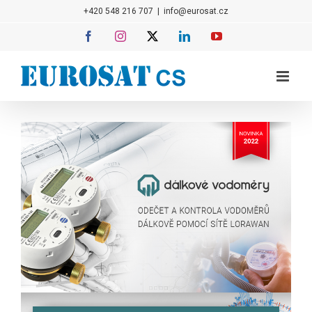
Přeskočit
+420 548 216 707
|
info@eurosat.cz
na
Facebook
Instagram
X
LinkedIn
YouTube
obsah