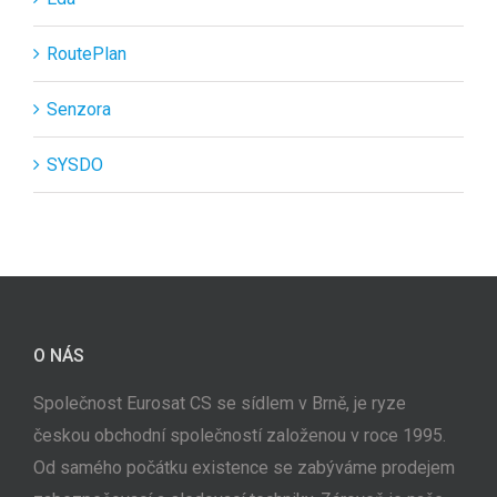
RoutePlan
Senzora
SYSDO
O NÁS
Společnost Eurosat CS se sídlem v Brně, je ryze
českou obchodní společností založenou v roce 1995.
Od samého počátku existence se zabýváme prodejem