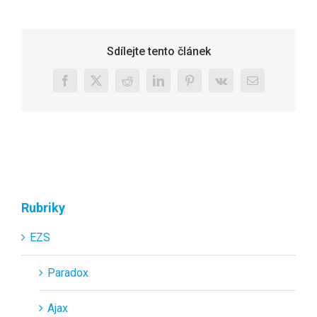
Sdílejte tento článek
Facebook
X
Reddit
LinkedIn
Pinterest
Vk
E-
mail
Rubriky
EZS
Paradox
Ajax