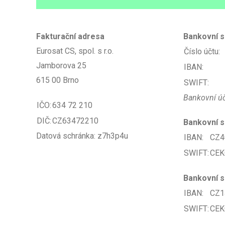
Fakturační adresa
Bankovní s
Eurosat CS, spol. s r.o.
Číslo účtu:
Jamborova 25
IBAN:
615 00 Brno
SWIFT:
Bankovní úč
IČO:
634 72 210
DIČ:
CZ63472210
Bankovní s
Datová schránka: z7h3p4u
IBAN:
CZ4
SWIFT:
CE
Bankovní s
IBAN:
CZ1
SWIFT:
CE