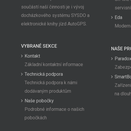
součástí naší činnosti je i vývoj
servisn
docházkového systému SYSDO a
Eda
elektronické knihy jízd AutoGPS.
Moderní
VYBRANÉ SEKCE
NAŠE PR
Kontakt
Paradox
Základní kontaktní informace
Zabezpe
Technická podpora
SmartB
Technická podpora k námi
Zařízení
dodávaným produktům
na dlou
Naše pobočky
Podrobné informace o našich
pobočkách