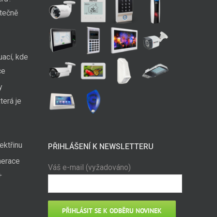
utečně
uací, kde
ce
y
terá je
ektřinu
PŘIHLÁŠENÍ K NEWSLETTERU
nerace
Váš e-mail (vyžadováno)
+