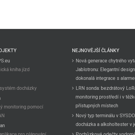
OJEKTY
NEJNOVĚJŠÍ ČLÁNKY
PS.eu
Nová generace chytrého vyt
ická kniha jízd
Jablotronu: Elegantní design
dokonalá integrace s alarm
 systém docházky
LRN sonda: bezdrátový LoR
monitoring prostředí i v těž
a
přístupných místech
ý monitoring pomocí
AN
Nový typ terminálu v SYSDO
docházka a alkoholtester v
an
aplikace pro plánování
Pochůzkové odečty vodom