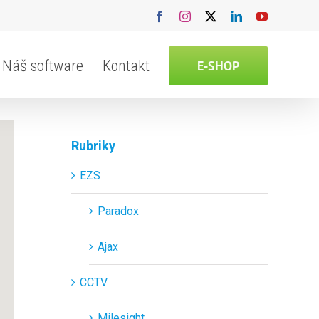
Facebook
Instagram
X
LinkedIn
YouTube
Náš software
Kontakt
E-SHOP
Rubriky
EZS
Paradox
Ajax
CCTV
Milesight