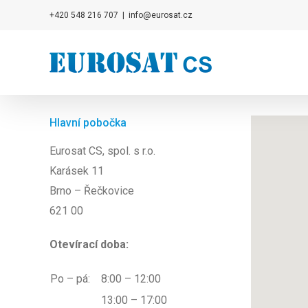
Přeskočit
+420 548 216 707
|
info@eurosat.cz
na
obsah
Hlavní pobočka
Eurosat CS, spol. s r.o.
Karásek 11
Brno – Řečkovice
621 00
Otevírací doba:
Po – pá:
8:00 – 12:00
13:00 – 17:00