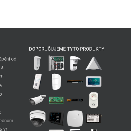
DOPORUČUJEME TYTO PRODUKTY
ápění od
 a
em
a
ko
:
 jednom
ěrů?