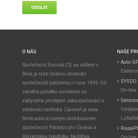
O NÁS
NAŠE PR
Auto-G
Společnost Eurosat CS se sídlem v
Elektron
Brně, je ryze českou obchodní
SYSDO
společností založenou v roce 1995. Od
On-line
samého počátku existence se
Senzor
zabýváme prodejem zabezpečovací a
Vzdálen
sledovací techniky. Zároveň je naše
LoRaW
firma autorizovaným distributorem
společnosti Paradox pro Českou a
RoutePl
Slovenskou republiku. Nedílnou
On-line 