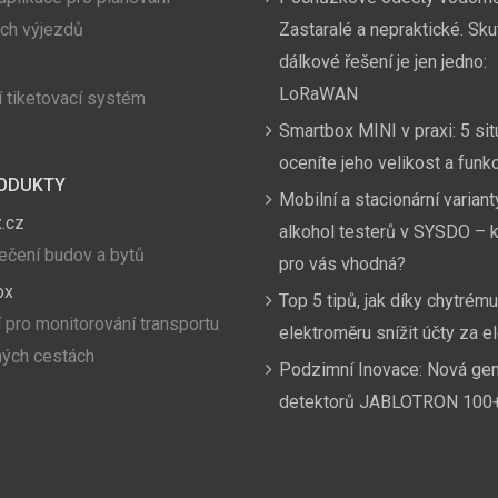
ích výjezdů
Zastaralé a nepraktické. Sk
dálkové řešení je jen jedno:
LoRaWAN
 tiketovací systém
Smartbox MINI v praxi: 5 sit
oceníte jeho velikost a funk
ODUKTY
Mobilní a stacionární variant
.cz
alkohol testerů v SYSDO – k
čení budov a bytů
pro vás vhodná?
ox
Top 5 tipů, jak díky chytrému
 pro monitorování transportu
elektroměru snížit účty za el
hých cestách
Podzimní Inovace: Nová ge
detektorů JABLOTRON 100