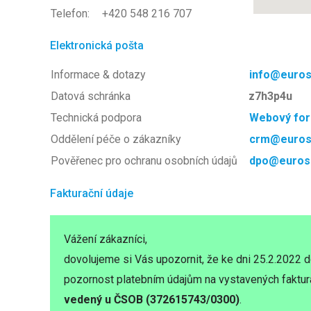
Telefon:
+420 548 216 707
Elektronická pošta
Informace & dotazy
info@euros
Datová schránka
z7h3p4u
Technická podpora
Webový for
Oddělení péče o zákazníky
crm@euros
Pověřenec pro ochranu osobních údajů
dpo@euros
Fakturační údaje
Vážení zákazníci,
dovolujeme si Vás upozornit, že ke dni 25.2.2022 
pozornost platebním údajům na vystavených faktur
vedený u ČSOB (372615743/0300)
.