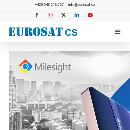
Přeskočit
+420 548 216 707
|
info@eurosat.cz
na
Facebook
Instagram
X
LinkedIn
YouTube
obsah