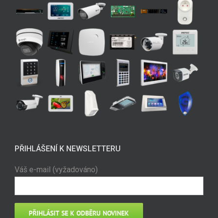
PŘIHLÁŠENÍ K NEWSLETTERU
Váš e-mail (vyžadováno)