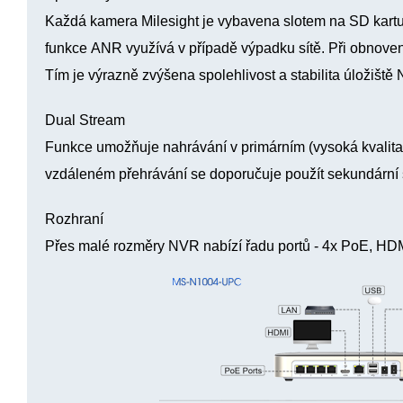
Každá kamera Milesight je vybavena
slotem na SD kart
funkce
ANR využívá v případě výpadku sítě
. Při obnoven
Tím je výrazně
zvýšena spolehlivost a stabilita úložiště
Dual Stream
Funkce umožňuje nahrávání v primárním (vysoká kvalita) 
vzdáleném přehrávání se doporučuje použít sekundární 
Rozhraní
Přes malé rozměry NVR nabízí řadu portů -
4x PoE
,
HD