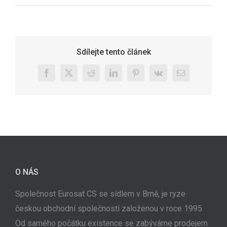
Sdílejte tento článek
Facebook
X
Reddit
LinkedIn
Pinterest
Vk
E-
mail
O NÁS
Společnost Eurosat CS se sídlem v Brně, je ryze
českou obchodní společností založenou v roce 1995.
Od samého počátku existence se zabýváme prodejem