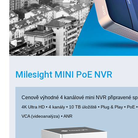
Milesight MINI PoE NVR
Cenově výhodné 4 kanálové mini NVR připravené sp
4K Ultra HD • 4 kanály • 10 TB úložiště • Plug & Play • PoE 
VCA (videoanalýza) • ANR