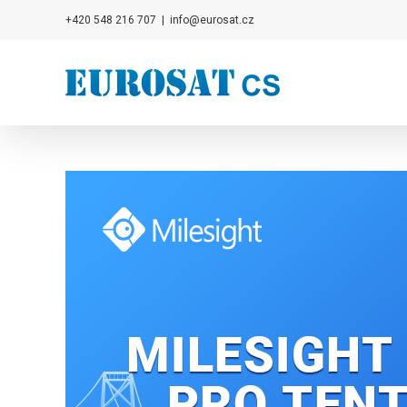
Přeskočit
+420 548 216 707
|
info@eurosat.cz
na
obsah