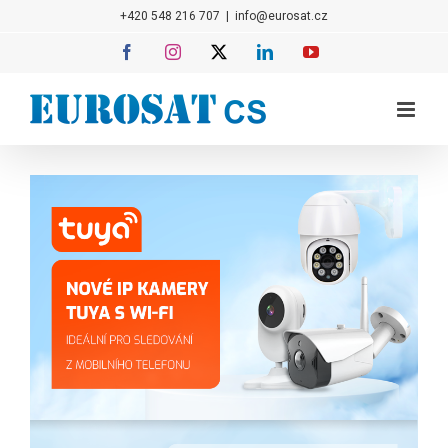
Přeskočit
+420 548 216 707
|
info@eurosat.cz
na
Facebook
Instagram
X
LinkedIn
YouTube
obsah