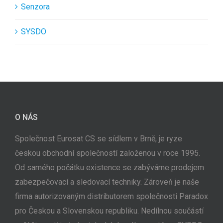
Senzora
SYSDO
O NÁS
Společnost Eurosat CS se sídlem v Brně, je ryze
českou obchodní společností založenou v roce 1995.
Od samého počátku existence se zabýváme prodejem
zabezpečovací a sledovací techniky. Zároveň je naše
firma autorizovaným distributorem společnosti Paradox
pro Českou a Slovenskou republiku. Nedílnou součástí