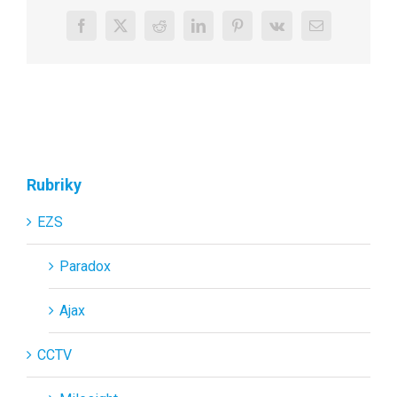
Facebook
X
Reddit
LinkedIn
Pinterest
Vk
E-
mail
Rubriky
EZS
Paradox
Ajax
CCTV