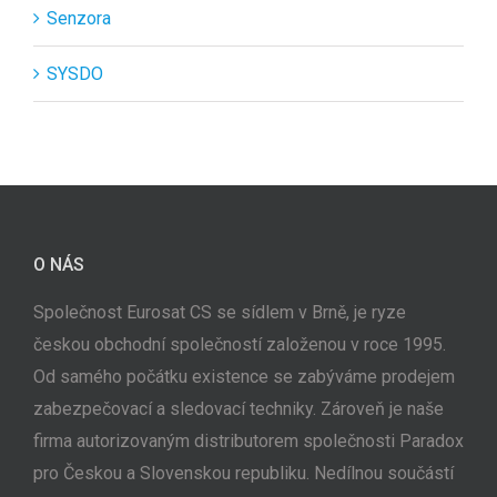
Senzora
SYSDO
O NÁS
Společnost Eurosat CS se sídlem v Brně, je ryze
českou obchodní společností založenou v roce 1995.
Od samého počátku existence se zabýváme prodejem
zabezpečovací a sledovací techniky. Zároveň je naše
firma autorizovaným distributorem společnosti Paradox
pro Českou a Slovenskou republiku. Nedílnou součástí