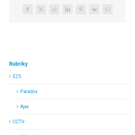
Facebook
X
Reddit
LinkedIn
Pinterest
Vk
E-
mail
Rubriky
EZS
Paradox
Ajax
CCTV