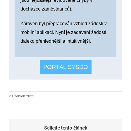
jsou nejčastější evidované chyby v
docházce zaměstnanců).
Zároveň byl přepracován vzhled žádostí v
mobilní aplikaci. Nyní je zadávání žádostí
daleko přehlednější a intuitivnější.
PORTÁL SYSDO
23.Červen 2022
Sdílejte tento článek