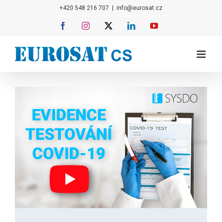
Přeskočit
+420 548 216 707
|
info@eurosat.cz
na
Facebook
Instagram
X
LinkedIn
YouTube
obsah