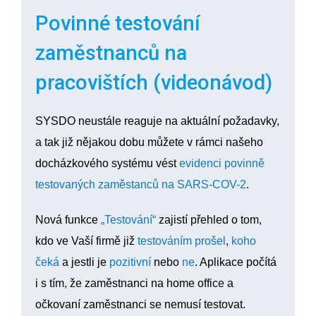
Povinné testování
zaměstnanců na
pracovištích (videonávod)
SYSDO neustále reaguje na aktuální požadavky,
a tak již nějakou dobu můžete v rámci našeho
docházkového systému vést
evidenci povinně
testovaných zaměstanců na SARS-COV-2
.
Nová funkce
„Testování“
zajistí přehled o tom,
kdo ve Vaší firmě již
testováním prošel
,
koho
čeká
a jestli je
pozitivní
nebo
ne
. Aplikace počítá
i s tím, že zaměstnanci na home office a
očkovaní zaměstnanci se nemusí testovat.