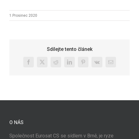
1.Prosinec 2020
Sdílejte tento článek
Facebook
X
Reddit
LinkedIn
Pinterest
Vk
E-
mail
O NÁS
Společnost Eurosat CS se sídlem v Brně, je ryze