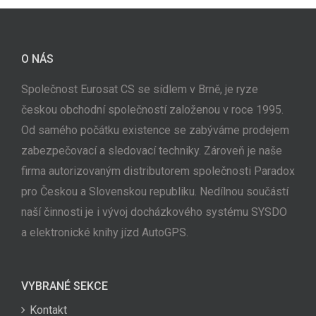
O NÁS
Společnost Eurosat CS se sídlem v Brně, je ryze
českou obchodní společností založenou v roce 1995.
Od samého počátku existence se zabýváme prodejem
zabezpečovací a sledovací techniky. Zároveň je naše
firma autorizovaným distributorem společnosti Paradox
pro Českou a Slovenskou republiku. Nedílnou součástí
naší činnosti je i vývoj docházkového systému SYSDO
a elektronické knihy jízd AutoGPS.
VYBRANÉ SEKCE
Kontakt