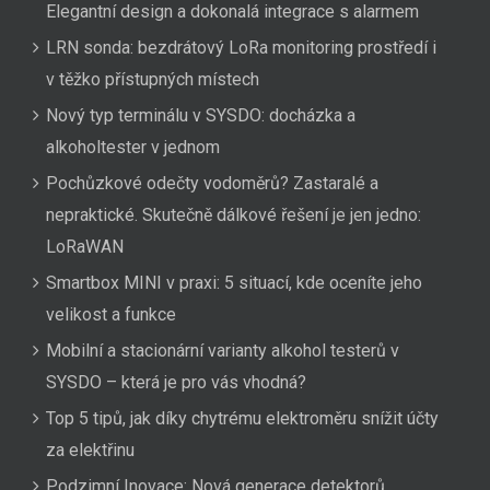
Elegantní design a dokonalá integrace s alarmem
LRN sonda: bezdrátový LoRa monitoring prostředí i
v těžko přístupných místech
Nový typ terminálu v SYSDO: docházka a
alkoholtester v jednom
Pochůzkové odečty vodoměrů? Zastaralé a
nepraktické. Skutečně dálkové řešení je jen jedno:
LoRaWAN
Smartbox MINI v praxi: 5 situací, kde oceníte jeho
velikost a funkce
Mobilní a stacionární varianty alkohol testerů v
SYSDO – která je pro vás vhodná?
Top 5 tipů, jak díky chytrému elektroměru snížit účty
za elektřinu
Podzimní Inovace: Nová generace detektorů