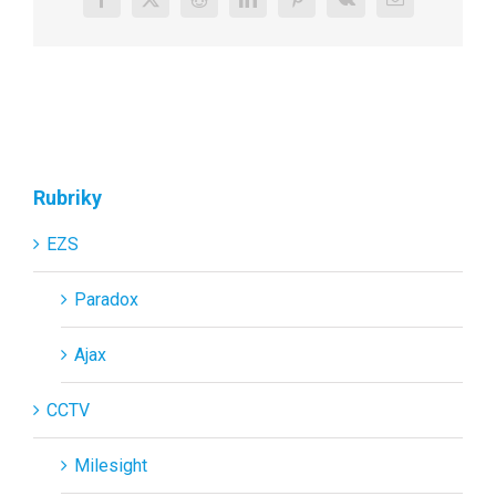
Facebook
X
Reddit
LinkedIn
Pinterest
Vk
E-
mail
Rubriky
EZS
Paradox
Ajax
CCTV
Milesight