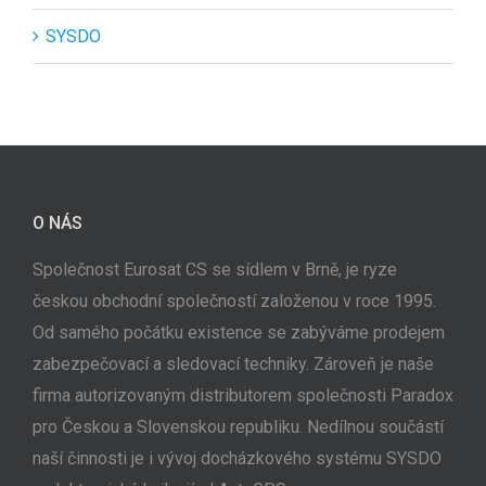
SYSDO
O NÁS
Společnost Eurosat CS se sídlem v Brně, je ryze
českou obchodní společností založenou v roce 1995.
Od samého počátku existence se zabýváme prodejem
zabezpečovací a sledovací techniky. Zároveň je naše
firma autorizovaným distributorem společnosti Paradox
pro Českou a Slovenskou republiku. Nedílnou součástí
naší činnosti je i vývoj docházkového systému SYSDO