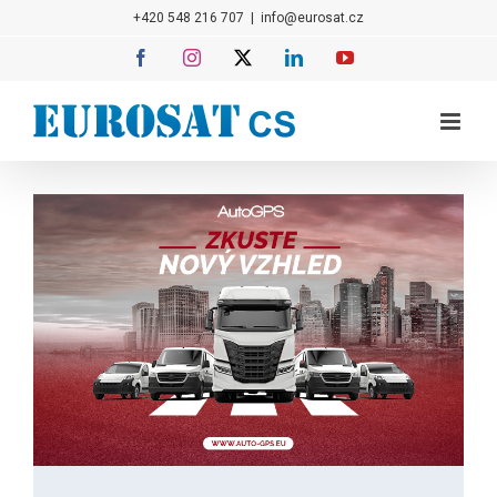
Přeskočit
+420 548 216 707
|
info@eurosat.cz
na
Facebook
Instagram
X
LinkedIn
YouTube
obsah