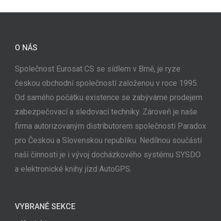
O NÁS
Společnost Eurosat CS se sídlem v Brně, je ryze
českou obchodní společností založenou v roce 1995.
Od samého počátku existence se zabýváme prodejem
zabezpečovací a sledovací techniky. Zároveň je naše
firma autorizovaným distributorem společnosti Paradox
pro Českou a Slovenskou republiku. Nedílnou součástí
naší činnosti je i vývoj docházkového systému SYSDO
a elektronické knihy jízd AutoGPS.
VYBRANÉ SEKCE