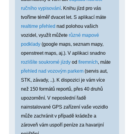
ručního vypisování
. Knihu jízd pro vás
tvoříme téměř dvacet let. S aplikací máte
realtime přehled
nad polohou vašich
vozidel, využít můžete
různé mapové
podklady
(google maps, seznam mapy,
openstreet maps, aj.). V aplikaci snadno
rozlišíte soukromé jízdy
od
firemních
, máte
přehled nad vozovým parkem
(servis aut,
STK, závady, ..). K dispozici je vám více
než 150 formátů reportů, přes 40 druhů
upozornění. V neposlední řadě
nainstalované GPS zařízení vaše vozidlo
může zachránit v případě krádeže a
zároveň vám uspoří peníze za havarijní
pojištění.