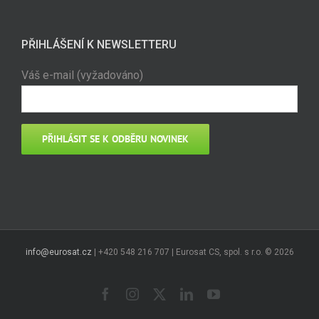
PŘIHLÁŠENÍ K NEWSLETTERU
Váš e-mail (vyžadováno)
info@eurosat.cz
| +420 548 216 707 | Eurosat CS, spol. s r.o. ©
2026
Facebook
Instagram
X
LinkedIn
YouTube