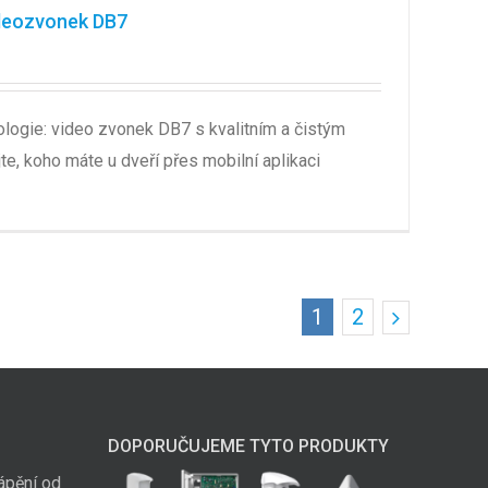
deozvonek DB7
ogie: video zvonek DB7 s kvalitním a čistým
e, koho máte u dveří přes mobilní aplikaci
1
2
DOPORUČUJEME TYTO PRODUKTY
ápění od