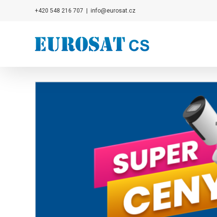
Přeskočit
+420 548 216 707
|
info@eurosat.cz
na
obsah