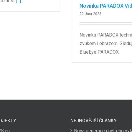
možnost
[...]
Novinka PARADOX Vi
22.Únor 2023
Novinka PARADOX technol
zvukem i obrazem. Sledujt
BlueEye PARADOX.
OJEKTY
NEJNOVĚJŠÍ ČLÁNKY
PS.eu
Nová generace chytrého vyt