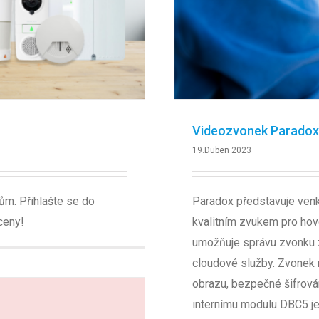
Videozvonek Paradox 
19.Duben 2023
m. Přihlašte se do
Paradox představuje venk
ceny!
kvalitním zvukem pro hov
umožňuje správu zvonku z
cloudové služby. Zvonek
obrazu, bezpečné šifrován
internímu modulu DBC5 je