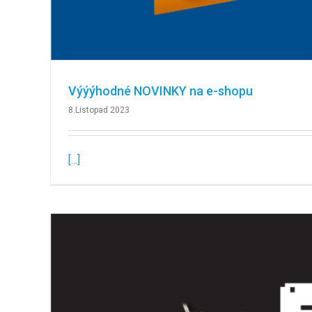
Výýýhodné NOVINKY na e-shopu
8.Listopad 2023
[...]