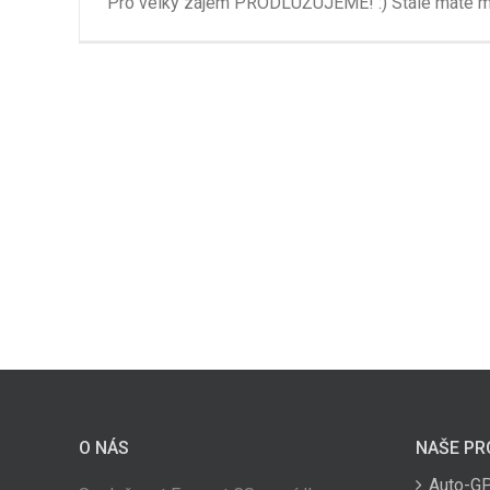
Pro velký zájem PRODLUŽUJEME! :) Stále máte 
O NÁS
NAŠE PR
Auto-G