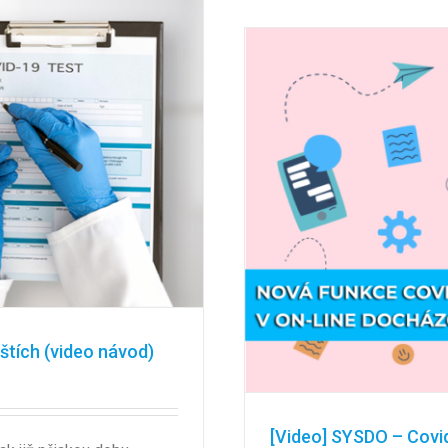
štích (video návod)
[Video] SYSDO – Covi