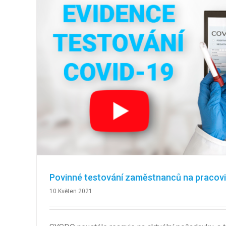
Povinné testování zaměstnanců na pracovi
10.Květen 2021