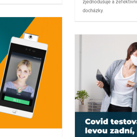
zjednodušuje a zefektivň
docházky.