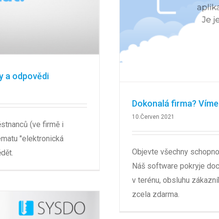
y a odpovědi
Dokonalá firma? Víme 
10.Červen 2021
stnanců (ve firmě i
ématu "elektronická
Objevte všechny schopnos
dět.
Náš software pokryje doc
v terénu, obsluhu zákazní
zcela zdarma.