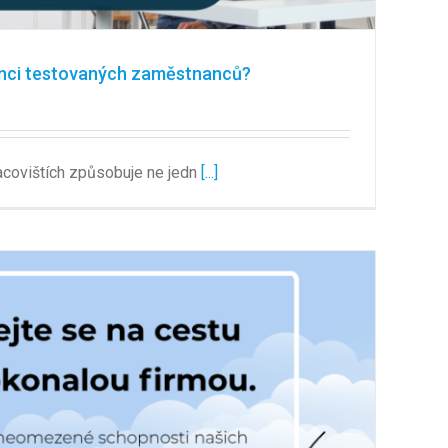
enci testovaných zaměstnanců?
acovištích způsobuje ne jedn
[...]