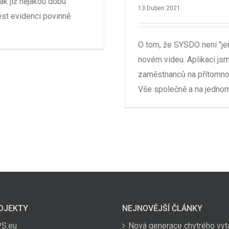
ak již nějakou dobu
13.Duben 2021
st evidenci povinně
O tom, že SYSDO není "je
novém videu. Aplikaci jsme
zaměstnanců na přítomno
Vše společně a na jednom
OJEKTY
NEJNOVĚJŠÍ ČLÁNKY
PS.eu
Nová generace chytrého vyt