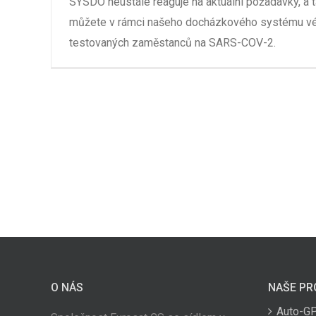
SYSDO neustále reaguje na aktuální požadavky, a t
můžete v rámci našeho docházkového systému vé
testovaných zaměstanců na SARS-COV-2.
O NÁS
NAŠE PR
Auto-G