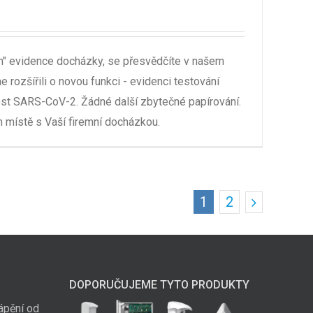
n" evidence docházky, se přesvědčíte v našem
 rozšířili o novou funkci - evidenci testování
st SARS-CoV-2. Žádné další zbytečné papírování.
 místě s Vaší firemní docházkou.
1
2
DOPORUČUJEME TYTO PRODUKTY
ápění od