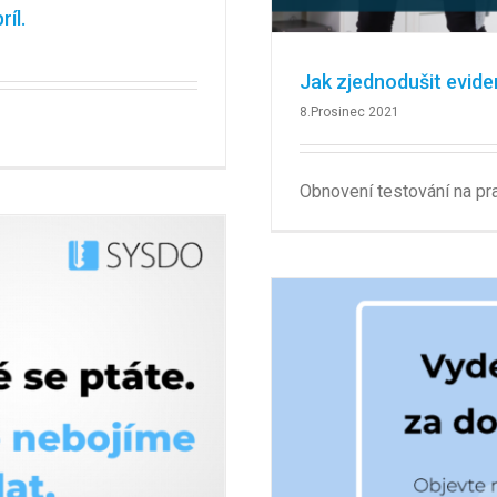
íl.
Jak zjednodušit evid
8.Prosinec 2021
Obnovení testování na pr