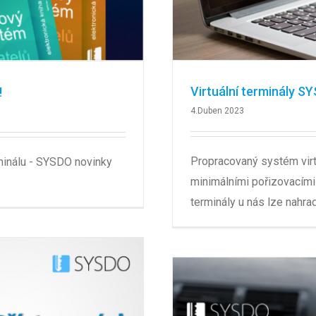
Virtuální terminály S
!
4.Duben 2023
Propracovaný systém virt
rminálu - SYSDO novinky
minimálními pořizovacími
terminály u nás lze nahradi