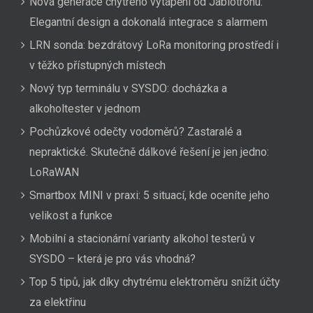
Nová generace chytrého vytápění od Jablotronu:
Elegantní design a dokonalá integrace s alarmem
LRN sonda: bezdrátový LoRa monitoring prostředí i
v těžko přístupných místech
Nový typ terminálu v SYSDO: docházka a
alkoholtester v jednom
Pochůzkové odečty vodoměrů? Zastaralé a
nepraktické. Skutečně dálkové řešení je jen jedno:
LoRaWAN
Smartbox MINI v praxi: 5 situací, kde oceníte jeho
velikost a funkce
Mobilní a stacionární varianty alkohol testerů v
SYSDO – která je pro vás vhodná?
Top 5 tipů, jak díky chytrému elektroměru snížit účty
za elektřinu