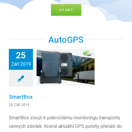
AKTUALITY
PREZENTACE
AutoGPS
25
Září 2019
SmartBox
25.Září 2019
SmartBox slouží k pokročilému monitoringu transportu
cenných zásilek. Kromě aktuální GPS polohy přenáší do