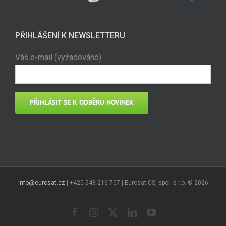
PŘIHLÁŠENÍ K NEWSLETTERU
Váš e-mail (vyžadováno)
info@eurosat.cz
| +420 548 216 707 | Eurosat CS, spol. s r.o. ©
2026
Facebook
Instagram
X
LinkedIn
YouTube