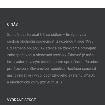
O NÁS
Společnost Eurosat CS se sídlem v Brně, je ryze
českou obchodní společností založenou v roce 1995.
Od samého počátku existence se zabýváme prodejem
zabezpečovací a sledovací techniky. Zároveň je naše
firma autorizovaným distributorem společnosti Paradox
pro Českou a Slovenskou republiku. Nedílnou součástí
naší činnosti je i vývoj docházkového systému SYSDO
a elektronické knihy jízd AutoGPS.
VYBRANÉ SEKCE