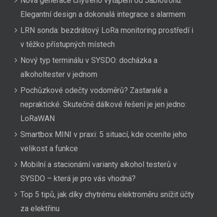
Nová generace chytrého vytápění od Jablotronu:
Elegantní design a dokonalá integrace s alarmem
LRN sonda: bezdrátový LoRa monitoring prostředí i
v těžko přístupných místech
Nový typ terminálu v SYSDO: docházka a
alkoholtester v jednom
Pochůzkové odečty vodoměrů? Zastaralé a
nepraktické. Skutečně dálkové řešení je jen jedno:
LoRaWAN
Smartbox MINI v praxi: 5 situací, kde oceníte jeho
velikost a funkce
Mobilní a stacionární varianty alkohol testerů v
SYSDO – která je pro vás vhodná?
Top 5 tipů, jak díky chytrému elektroměru snížit účty
za elektřinu