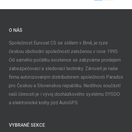
O NÁS
Společnost Eurosat CS se sídlem v Brně, je ryze
českou obchodní společností založenou v roce 1995.
Od samého počátku existence se zabýváme prodejem
zabezpečovací a sledovací techniky. Zároveň je naše
firma autorizovaným distributorem společnosti Paradox
pro Českou a Slovenskou republiku. Nedílnou součástí
naší činnosti je i vývoj docházkového systému SYSDO
a elektronické knihy jízd AutoGPS.
VYBRANÉ SEKCE