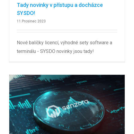
Tady novinky v přístupu a docházce
SYSDO!
11.Prosinec 2023
Nové balíčky licencí, výhodné sety software a
terminálu - SYSDO novinky jsou tady!