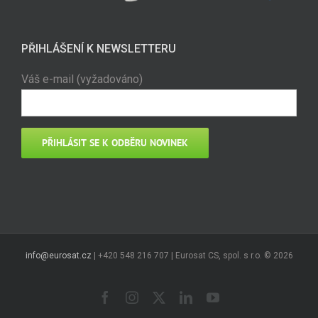
PŘIHLÁŠENÍ K NEWSLETTERU
Váš e-mail (vyžadováno)
info@eurosat.cz
| +420 548 216 707 | Eurosat CS, spol. s r.o. ©
2026
Facebook
Instagram
X
LinkedIn
YouTube