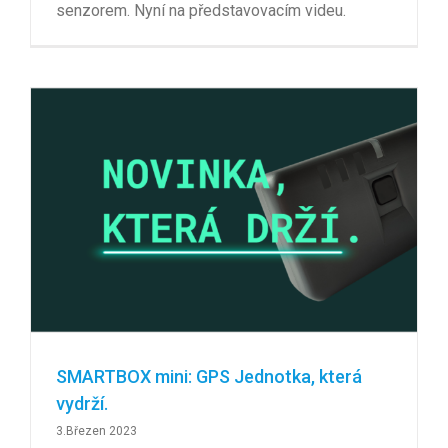
senzorem. Nyní na představovacím videu.
SMARTBOX mini: GPS Jednotka, která
vydrží.
3.Březen 2023