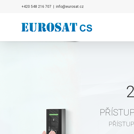
Přeskočit
+420 548 216 707
|
info@eurosat.cz
na
obsah
PŘÍSTU
přístup