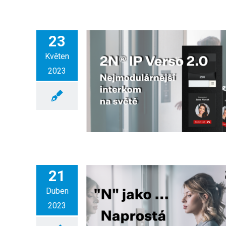
23
Květen
2023
21
Duben
2023