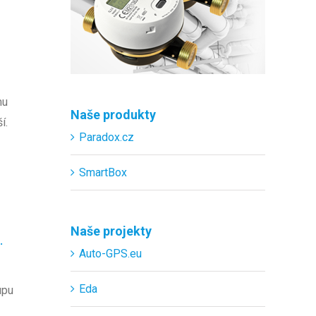
mu
Naše produkty
í.
Paradox.cz
SmartBox
Naše projekty
.
Auto-GPS.eu
Eda
upu