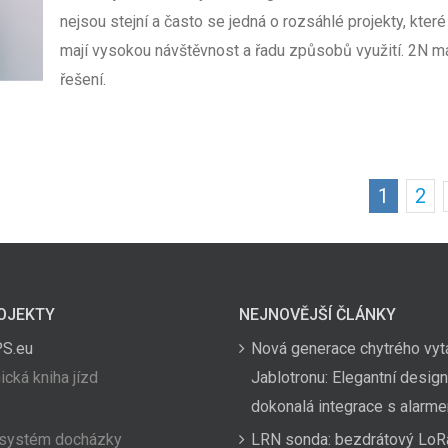
nejsou stejní a často se jedná o rozsáhlé projekty, které
mají vysokou návštěvnost a řadu způsobů využití. 2N m
řešení.
1
2
OJEKTY
NEJNOVĚJŠÍ ČLÁNKY
PS.eu
Nová generace chytrého vyt
ická kniha jízd
Jablotronu: Elegantní design
dokonalá integrace s alarm
 systém docházky
LRN sonda: bezdrátový LoR