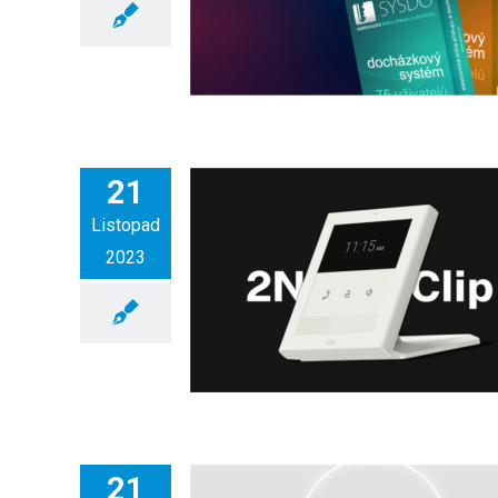
21
Listopad
2023
21