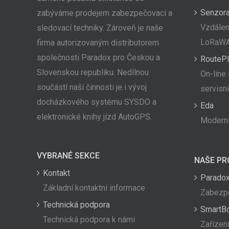
Senzor
zabýváme prodejem zabezpečovací a
Vzdálen
sledovací techniky. Zároveň je naše
LoRaW
firma autorizovaným distributorem
společnosti Paradox pro Českou a
RoutePl
Slovenskou republiku. Nedílnou
On-line 
součástí naší činnosti je i vývoj
servisn
docházkového systému SYSDO a
Eda
elektronické knihy jízd AutoGPS.
Moderní
VYBRANÉ SEKCE
NAŠE PR
Kontakt
Paradox
Základní kontaktní informace
Zabezpe
Technická podpora
SmartB
Technická podpora k námi
Zařízení