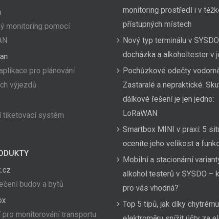
monitoring prostředí i v těž
a
přístupných místech
ý monitoring pomocí
AN
Nový typ terminálu v SYSDO
docházka a alkoholtester v
an
aplikace pro plánování
Pochůzkové odečty vodom
ích výjezdů
Zastaralé a nepraktické. Sk
dálkové řešení je jen jedno:
LoRaWAN
 tiketovací systém
Smartbox MINI v praxi: 5 sit
oceníte jeho velikost a funk
ODUKTY
Mobilní a stacionární variant
.cz
alkohol testerů v SYSDO – k
čení budov a bytů
pro vás vhodná?
ox
Top 5 tipů, jak díky chytrému
 pro monitorování transportu
elektroměru snížit účty za el