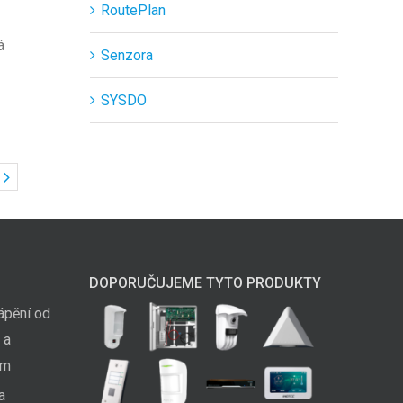
RoutePlan
á
Senzora
SYSDO
DOPORUČUJEME TYTO PRODUKTY
ápění od
 a
em
a