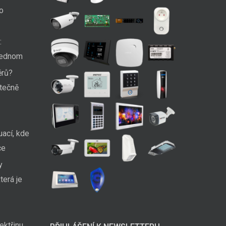
ko
:
 jednom
ěrů?
utečně
uací, kde
ce
y
terá je
ektřinu