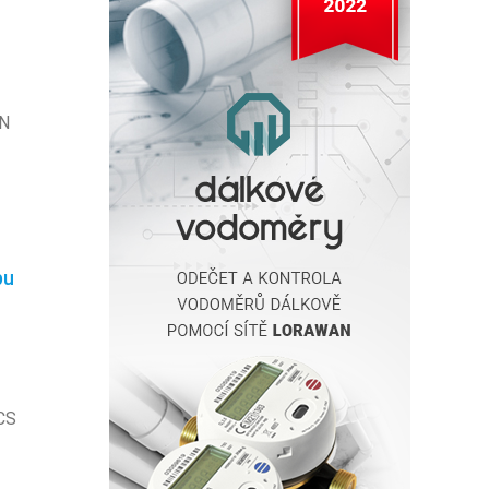
2N
pu
 CS