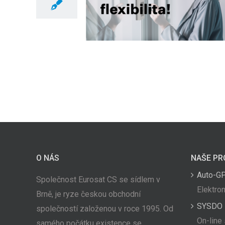
O NÁS
NAŠE PR
Auto-G
Společnost Eurosat CS se sídlem v
Elektron
Brně, je ryze českou obchodní
SYSDO
společností založenou v roce 1995. Od
On-line
samého počátku existence se