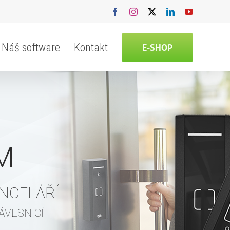
Facebook
Instagram
X
LinkedIn
YouTube
Náš software
Kontakt
E-SHOP
M
NCELÁŘÍ
ávesnicí